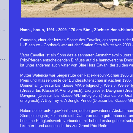
Hann., braun, 1991 - 2009, 170 cm Stm., Züchter: Hans-Heinri
Camaran, einer der letzten Söhne des Cavalier, gezogen aus der
I - Bleep xx - Gotthard) war auf der Station Otto Walter von 2003 
Vater Cavalier ist ein Sohn des eisenharten Ausnahmevollblüters 
Prix-Pferden entscheidenden Einfluss auf die hannoversche Dres
ist unter anderem auch Vater von Blue Hors Cavan, der zu den we
Mutter Walencia war Siegerstute der Ratje-Niebuhr-Schau 1985 
Preis und Klassenbeste der Bundesstutenschau in Aachen 1986.
Donnerhall (Dressur bis Klasse M/A erfolgreich); Wels v. Welser (
(Dressur bis Klasse M/A erfolgreich), Dionysos v. Davignon (Dressu
Davignon (Dressur bis Klasse M/B erfolgreich,) Giancarlo v. Gra
erfolgreich), A Boy Toy v. A Jungle Prince (Dressur bis Klasse M/B
e
Neben seiner außergewöhnlichen, selten gewordenen Abstammun
Stempelhengste, zeichnete sich Camaran durch gute Interieur- u
herrliche Rittigkeitswerte verbunden mit hoher Leistungsbereitsch
bis Inter I und ausgebildet bis zur Grand Prix Reife.