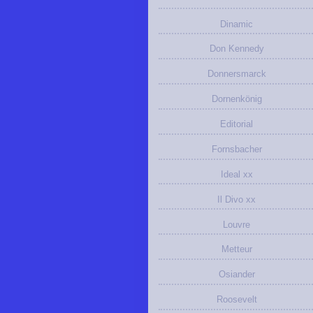
Dinamic
Don Kennedy
Donnersmarck
Dornenkönig
Editorial
Fornsbacher
Ideal xx
Il Divo xx
Louvre
Metteur
Osiander
Roosevelt