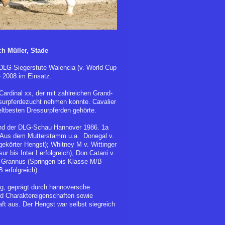
ch Müller, Stade
 DLG-Siegerstute Walencia (v. World Cup
- 2008 im Einsatz.
Cardinal xx, der mit zahlreichen Grand-
surpferdezucht nehmen konnte. Cavalier
ltbesten Dressurpferden gehörte.
und der DLG-Schau Hannover 1986. 1a
 Aus dem Mutterstamm u.a. Donegal v.
gekörter Hengst); Whitney M v. Wittinger
r bis Inter I erfolgreich), Don Catani v.
f Grannus (Springen bis Klasse M/B
 erfolgreich).
g, geprägt durch hannoversche
nd Charaktereigenschaften sowie
aft aus. Der Hengst war selbst siegreich