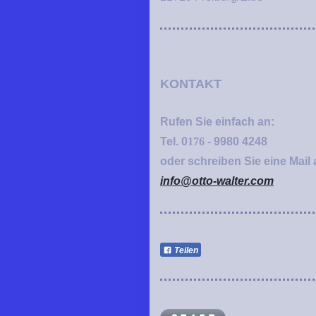
KONTAKT
Rufen Sie einfach an:
Tel. 0
176
- 9980 4248
oder schreiben Sie eine Mail 
info@otto-walter.com
Teilen