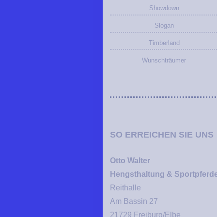
Showdown
Slogan
Timberland
Wunschträumer
SO ERREICHEN SIE UNS
Otto Walter
Hengsthaltung & Sportpferd
Reithalle
Am Bassin 27
21729 Freiburg/Elbe